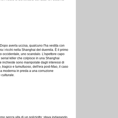
a. Dopo averla uccisa, qualcuno l'ha vestita con
ra i ricchi nella Shanghai del duemila. È il primo
ato occidentale, uno scandalo. L'ispettore capo
n serial killer che colpisce in una Shanghai
le inchieste sono manipolate dagli interessi di
, tragico e tumultuoso, dell'era post-Mao, il caso
Cina moderna in preda a una corruzione
 culturale.
corpo senza vita di un poliziotto: stava indagando