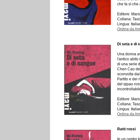
che fa sì che
Editore: Mars
Collana: Tasc
Lingua: Itali
Ordina da A
Di seta e di
Una donna avvo
l'antico abito
di una serie 
Chen Cao deci
sconvolta dai 
Partito e dei
del qipao ros
incontrollabil
Editore: Mars
Collana: Tasc
Lingua: Itali
Ordina da A
Ratti rossi
In un centro 