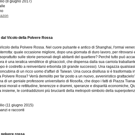
ilio (8 giugno 2017)
alle
ano
mazon
 dal Vicolo della Polvere Rossa
 Vicolo della Polvere Rossa. Nel cuore pulsante e antico di Shanghai, l'ormai vene
terrotta: quale occasione migliore, dopo una giornata di duro lavoro, per ritrovarsi
 soprattutto sulle storie personali degli abitanti del quartiere? Perché tutto può ac
ora è una ieratica venditrice di ghiaccioli, che dispensa dalla sua carriola traballan
ropo è costretto a reinventarsi erborista (di grande successo). Una ragazza qualsiasi, 
concubina di un ricco uomo d'affari di Taiwan. Una cuoca disillusa si è trasformata in
la Polvere Rossa? Verrà demolito per far posto a un nuovo, avveniristico grattacie
 di un geniale professore universitario di filosofia, che dopo i fatti di Piazza Ti
si morali e rettitudine, tenerezze e drammi, speranze e disparità economiche, Qi
nia insieme, le contraddizioni più brucianti della metropoli-simbolo della superpotenz
ilio (11 giugno 2015)
anzi e racconti
la polvere rossa