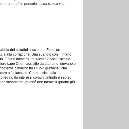
rriera, ora è in pericolo la sua stessa vita.
rabbia dei cittadini si scatena. Zhou, un
accia alla corruzione. Una sua foto con in mano
to. È stato davvero un suicidio? Sotto l'occhio
pettore capo Chen, assistito da Lianping, giovane e
potente. Smarrito tra i nuovi grattacieli che
pre più sfacciate, Chen assiste alla
llegato da interessi comuni, intrighi e segreti
scienziosamente, purché non intralci il quadro più