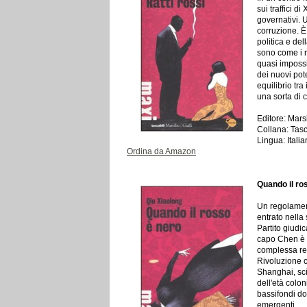
sui traffici d
governativi. 
corruzione. È
politica e del
sono come i r
quasi impossi
dei nuovi pot
equilibrio tra
una sorta di c
Editore: Mars
Collana: Tasca
Lingua: Itali
Ordina da Amazon
Quando il ro
Un regolament
entrato nella 
Partito giudi
capo Chen è i
complessa rea
Rivoluzione c
Shanghai, scin
dell'età colon
bassifondi do
emergenti.