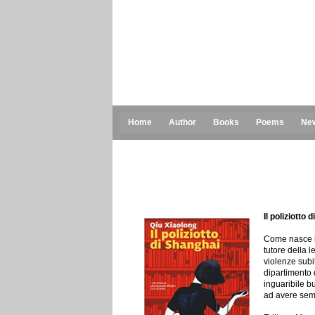
Home
Author
Books
Poems
Ne
Il poliziotto 
Come nasce la 
tutore della 
violenze subi
dipartimento d
inguaribile bu
ad avere semp