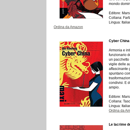
mondo dominato
Editore: Mars
Collana: Farf
Lingua: Itali
Ordina da Amazon
Cyber China
Armonia e inte
funzionario d
un pacchetto 
vigile delle 
affascinante 
spuntano come
trasformazion
condivisi. E 
ampio.
Editore: Mars
Collana: Tasc
Lingua: Itali
Ordina da A
Le lacrime de