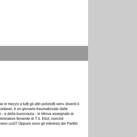
ezzo a tutti gli altri poliziotti veri» diventi il
oetanei, è un giovane traumatizzato dalle
- e della burocrazia - si ritrova assegnato al
ammiratore fervente di T.S. Eliot, nonché
avvero così? Oppure sono gli interessi del Partito