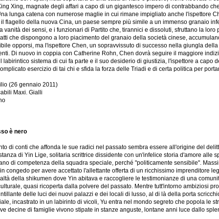
i Xing Xing, magnate degli affari a capo di un gigantesco impero di contrabbando che co
Una lunga catena con numerose maglie in cui rimane impigliato anche l'ispettore Che
 il flagello della nuova Cina, un paese sempre più simile a un immenso granaio infest
la vanità dei sensi, e i funzionari di Partito che, tirannici e dissoluti, sfruttano la loro
atti che dispongono a loro piacimento del granaio della società cinese, accumulan
bile opporsi, ma l'ispettore Chen, un sopravvissuto di successo nella giungla della p
enti. Di nuovo in coppia con Catherine Rohn, Chen dovrà seguire il maggiore indizia
 il labirintico sistema di cui fa parte e il suo desiderio di giustizia, l'ispettore a ca
omplicato esercizio di tai chi e sfida la forza delle Triadi e di certa politica per por
ilio (26 gennaio 2011)
bili Maxi. Gialli
ano
sso è nero
o di conti che affonda le sue radici nel passato sembra essere all'origine del delit
stanza di Yin Lige, solitaria scrittrice dissidente con un'infelice storia d'amore alle s
cano di competenza della squadra speciale, perché "politicamente sensibile". Massi
n congedo per avere accettato l'allettante offerta di un ricchissimo imprenditore leg
ltà della shikumen dove Yin abitava e raccogliere le testimonianze di una comuni
ulturale, quasi ricoperta dalla polvere del passato. Mentre tutt'intorno ambiziosi p
tillante delle luci dei nuovi palazzi e dei locali di lusso, al di là della porta scri
iale, incastrato in un labirinto di vicoli, Yu entra nel mondo segreto che popola le st
ve decine di famiglie vivono stipate in stanze anguste, lontane anni luce dallo splen