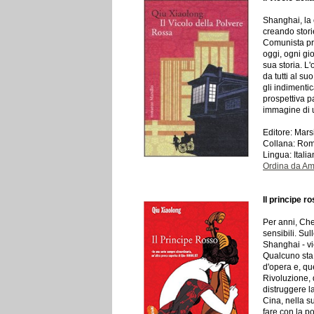
Shanghai, la 
creando stori
Comunista pre
oggi, ogni gi
sua storia. L'
da tutti al s
gli indimentic
prospettiva p
immagine di u
Editore: Mars
Collana: Rom
Lingua: Itali
Ordina da A
Il principe r
Per anni, Chen
sensibili. Su
Shanghai - vi
Qualcuno sta 
d'opera e, qu
Rivoluzione, 
distruggere la
Cina, nella s
fare con la p