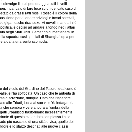
involge illustri personaggi a tutti i livelli
n, incaricato di fare luce su un delicato caso di
ato da grassi ratti rossi. Rosso è il colore della
 posizione per ottenere privilegi e favori speciali,
do gigantesche ricchezze. Ai novelli mandarini è
olitica, è deciso ad andare a fondo negli affari
to negli Stati Uniti. Cercando di mantenersi in
po della squadra casi speciali di Shanghai opta per
tare a galla una verità scomoda.
to del vicolo del Giardino del Tesoro: qualcuno è
palle, e l'ha soffocata. Un caso che le autorità di
ma discrezione, dunque. Dato che l'ispettore
ato alle Triadi, tocca al suo vice Yu indagare la
tà che sembra vivere ancora all'ombra della
rogetti urbanistici trasformano incessantemente
cchiolante di questo malandato complesso tipico
rade più nascoste di una città divisa, quelle dei
dore e lo sfarzo destinati alle nuove classi