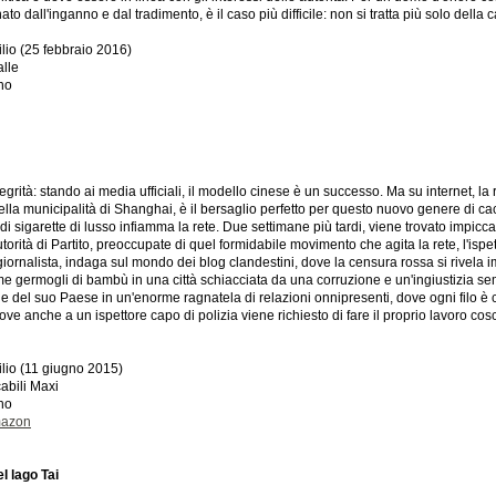
 dall'inganno e dal tradimento, è il caso più difficile: non si tratta più solo della ca
ilio (25 febbraio 2016)
alle
ano
grità: stando ai media ufficiali, il modello cinese è un successo. Ma su internet, la 
ella municipalità di Shanghai, è il bersaglio perfetto per questo nuovo genere di c
di sigarette di lusso infiamma la rete. Due settimane più tardi, viene trovato impicca
autorità di Partito, preoccupate di quel formidabile movimento che agita la rete, l'is
giornalista, indaga sul mondo dei blog clandestini, dove la censura rossa si rivela im
 germogli di bambù in una città schiacciata da una corruzione e un'ingiustizia sem
e del suo Paese in un'enorme ragnatela di relazioni onnipresenti, dove ogni filo è co
dove anche a un ispettore capo di polizia viene richiesto di fare il proprio lavoro co
ilio (11 giugno 2015)
abili Maxi
ano
mazon
l lago Tai