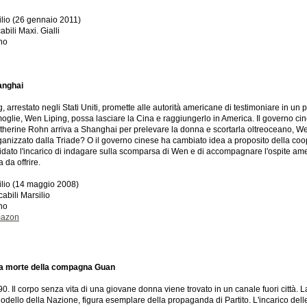
ilio (26 gennaio 2011)
bili Maxi. Gialli
ano
anghai
 arrestato negli Stati Uniti, promette alle autorità americane di testimoniare in un
moglie, Wen Liping, possa lasciare la Cina e raggiungerlo in America. Il governo c
Catherine Rohn arriva a Shanghai per prelevare la donna e scortarla oltreoceano, 
anizzato dalla Triade? O il governo cinese ha cambiato idea a proposito della coope
idato l'incarico di indagare sulla scomparsa di Wen e di accompagnare l'ospite ameri
a da offrire.
ilio (14 maggio 2008)
cabili Marsilio
ano
mazon
sa morte della compagna Guan
. Il corpo senza vita di una giovane donna viene trovato in un canale fuori città.
odello della Nazione, figura esemplare della propaganda di Partito. L'incarico delle