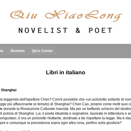
ws
Reviews
Qiu's Corner
Libri in italiano
di Shanghai
leggenda dell'ispettore Chen? Com'è possibile che «un poliziotto soltanto di nome in m
legge più affascinante (e temuto) di Shanghai? Chen Cao, proprio come molti suoi c
te durante la Rivoluzione Culturale maoista. Ma per un beffardo scherzo del destino 
i polizia di Shanghai. Lui, il poeta idealista e sognatore, laureato in letteratura e 
ongustaio, è ora un poliziotto riluttante, destinato a far rispettare la legge. Ma è d
re e comunque la precedenza sopra ogni altra cosa, perfino sulla giustizia?