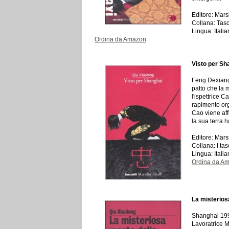
Editore: Mars
Collana: Tasca
Lingua: Itali
Ordina da Amazon
Visto per Sh
Feng Dexiang,
patto che la 
l'ispettrice 
rapimento org
Cao viene aff
la sua terra h
Editore: Mars
Collana: I tas
Lingua: Itali
Ordina da A
La misterio
Shanghai 1990
Lavoratrice M