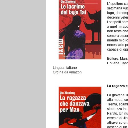
L'ispettore ca
settimana vuo
lago, da semp
decenni velen
i sospetti co
a quel miraco
non resta che
sembra esser
mondo miglior
necessario pe
capace di opp
Editore: Mars
Collana: Tasc
Lingua: Italiano
Ordina da Amazon
La ragazza 
La giovane Ji
alla moda, co
Trenta, scamb
sicurezza int
Partito. Un n
cerchia di Ji
attraverso un
destino di un