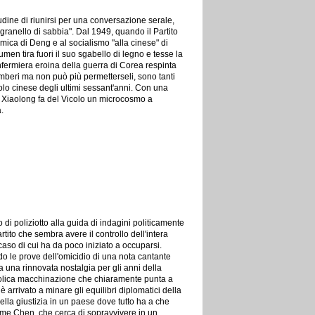
udine di riunirsi per una conversazione serale,
ranello di sabbia". Dal 1949, quando il Partito
omica di Deng e al socialismo "alla cinese" di
en tira fuori il suo sgabello di legno e tesse la
'infermiera eroina della guerra di Corea respinta
gamberi ma non può più permetterseli, sono tanti
opolo cinese degli ultimi sessant'anni. Con una
u Xiaolong fa del Vicolo un microcosmo a
.
o di poliziotto alla guida di indagini politicamente
ito che sembra avere il controllo dell'intera
aso di cui ha da poco iniziato a occuparsi.
do le prove dell'omicidio di una nota cantante
 una rinnovata nostalgia per gli anni della
iabolica macchinazione che chiaramente punta a
è arrivato a minare gli equilibri diplomatici della
della giustizia in un paese dove tutto ha a che
 come Chen, che cerca di sopravvivere in un