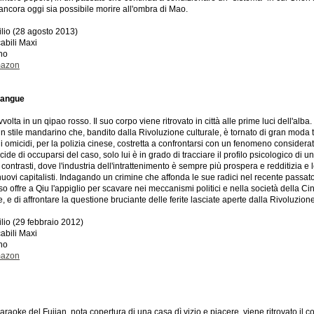
 ancora oggi sia possibile morire all'ombra di Mao.
ilio (28 agosto 2013)
abili Maxi
ano
mazon
 sangue
lta in un qipao rosso. Il suo corpo viene ritrovato in città alle prime luci dell'alb
 in stile mandarino che, bandito dalla Rivoluzione culturale, è tornato di gran moda t
di omicidi, per la polizia cinese, costretta a confrontarsi con un fenomeno consider
de di occuparsi del caso, solo lui è in grado di tracciare il profilo psicologico di u
contrasti, dove l'industria dell'intrattenimento è sempre più prospera e redditizia e 
 nuovi capitalisti. Indagando un crimine che affonda le sue radici nel recente passato
so offre a Qiu l'appiglio per scavare nei meccanismi politici e nella società della 
e, e di affrontare la questione bruciante delle ferite lasciate aperte dalla Rivoluzione
ilio (29 febbraio 2012)
abili Maxi
ano
mazon
karaoke del Fujian, nota copertura di una casa dì vizio e piacere, viene ritrovato il 