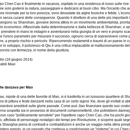
po Chen Cao è finalmente in vacanza, ospitato in una residenza di lusso sulle rive de
le solo godersi la natura, passeggiare e dedicarsi al buon cibo. Ma l'incanto che av
re rinomate per la loro purezza, sono devastate da alghe tossiche e fetide. L'econo
i senza curarsi delle conseguenze. Quando il direttore di una delle più importanti 
nvergono su Shanshan, giovane donna attiva in un movimento ambientalista, pronta
lo economico. Affascinato dalla determinazione e dalla bellezza di Shanshan, e s
 prendere in mano le indagini e avventurarsi nella giungla di un vero e proprio sca
e l'unico parametro per misurare il successo, ognuno cerca di sopravvivere come 
e, a proprio rischio e pericolo. Ripercorrendo mutamenti e traumi di un paese in cu
r lo sviluppo, il poliziesco di Qiu è una critica implacabile al malfunzionamento d
orvisi con fermezza, in nome della giustizia.
ilio (18 giugno 2014)
abili Maxi
che danzava per Mao
ao, nipote di una delle favorite di Mao, si è trasferita in un lussuoso quartiere di S
rsi di pittura e feste danzanti nella casa di un certo signor Xie, dove gli invitati s
iandosi aneddoti sulle glorie passate. Come può Jiao finanziare questo suo costoso 
erna sospetta sia in possesso di documenti compromettenti, che potrebbero danneg
uovo caso "politicamente sensibile" per l'ispettore capo Chen Cao, che ha pochi gior
ao, affollata di personaggi nostalgici dei tempi pre-Rivoluzione, e scoprire quali s
a Shanghai piena di contrasti e contraddizioni è anche un viaggio nella sfera privata
 intero popolo, in un passato che continua a condizionare un "sistema" in cui Chen no