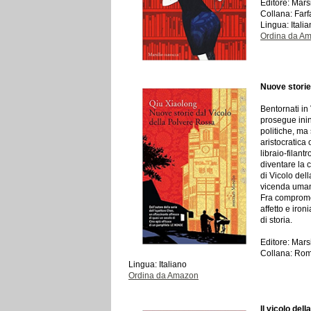
Editore: Mars
Collana: Farf
Lingua: Itali
Ordina da A
Nuove storie
Bentornati in
prosegue inin
politiche, ma
aristocratica 
libraio-filant
diventare la 
di Vicolo del
vicenda umana
Fra compromes
affetto e iro
di storia.
Editore: Mars
Collana: Rom
Lingua: Italiano
Ordina da Amazon
Il vicolo del