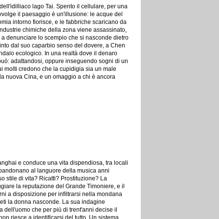
ll'idilliaco lago Tai. Spento il cellulare, per una
volge il paesaggio è un'illusione: le acque del
mia intorno fiorisce, e le fabbriche scaricano da
industrie chimiche della zona viene assassinato,
 a denunciare lo scempio che si nasconde dietro
pinto dal suo caparbio senso del dovere, a Chen
ndalo ecologico. In una realtà dove il denaro
può: adattandosi, oppure inseguendo sogni di un
i molti credono che la cupidigia sia un male
ella nuova Cina, e un omaggio a chi è ancora
hanghai e conduce una vita dispendiosa, tra locali
i abbandonano al languore della musica anni
stile di vita? Ricatti? Prostituzione? La
giare la reputazione del Grande Timoniere, e il
ni a disposizione per infiltrarsi nella mondana
egreti la donna nasconde. La sua indagine
 dell'uomo che per più di trent'anni decise il
n riesce a identificarsi del tutto. Un sistema