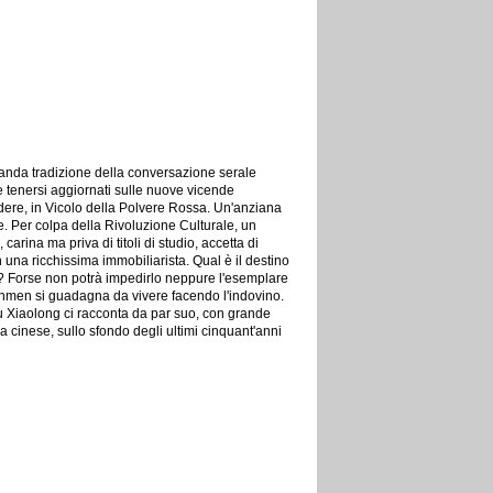
randa tradizione della conversazione serale
 e tenersi aggiornati sulle nuove vicende
cadere, in Vicolo della Polvere Rossa. Un'anziana
te. Per colpa della Rivoluzione Culturale, un
carina ma priva di titoli di studio, accetta di
 una ricchissima immobiliarista. Qual è il destino
lo? Forse non potrà impedirlo neppure l'esemplare
ananmen si guadagna da vivere facendo l'indovino.
u Xiaolong ci racconta da par suo, con grande
a cinese, sullo sfondo degli ultimi cinquant'anni