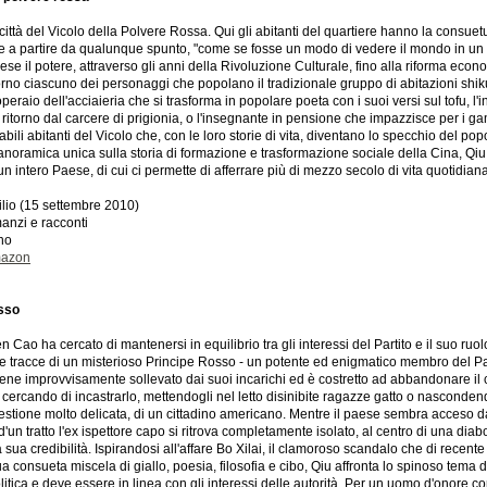
città del Vicolo della Polvere Rossa. Qui gli abitanti del quartiere hanno la consuet
e a partire da qualunque spunto, "come se fosse un modo di vedere il mondo in un g
se il potere, attraverso gli anni della Rivoluzione Culturale, fino alla riforma econ
orno ciascuno dei personaggi che popolano il tradizionale gruppo di abitazioni shikum
operaio dell'acciaieria che si trasforma in popolare poeta con i suoi versi sul tofu, l
uo ritorno dal carcere di prigionia, o l'insegnante in pensione che impazzisce per i 
abili abitanti del Vicolo che, con le loro storie di vita, diventano lo specchio del p
anoramica unica sulla storia di formazione e trasformazione sociale della Cina, Qi
n intero Paese, di cui ci permette di afferrare più di mezzo secolo di vita quotidiana
ilio (15 settembre 2010)
anzi e racconti
ano
mazon
osso
 Cao ha cercato di mantenersi in equilibrio tra gli interessi del Partito e il suo ruol
lle tracce di un misterioso Principe Rosso - un potente ed enigmatico membro del Part
ene improvvisamente sollevato dai suoi incarichi ed è costretto ad abbandonare il c
cercando di incastrarlo, mettendogli nel letto disinibite ragazze gatto o nasconden
estione molto delicata, di un cittadino americano. Mentre il paese sembra acceso da
d'un tratto l'ex ispettore capo si ritrova completamente isolato, al centro di una d
 sua credibilità. Ispirandosi all'affare Bo Xilai, il clamoroso scandalo che di recente 
ua consueta miscela di giallo, poesia, filosofia e cibo, Qiu affronta lo spinoso tema 
olitica e deve essere in linea con gli interessi delle autorità. Per un uomo d'onore