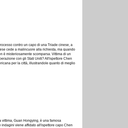
 processo contro un capo di una Triade cinese, a
inese cede a malincuore alla richiesta, ma quando
Wen è misteriosamente scomparsa. Vittima di un
razione con gli Stati Uniti? All'ispettore Chen
cana per la città, illustrandole quanto di meglio
 La vittima, Guan Hongying, è una famosa
 indagini viene affidato all'ispettore capo Chen